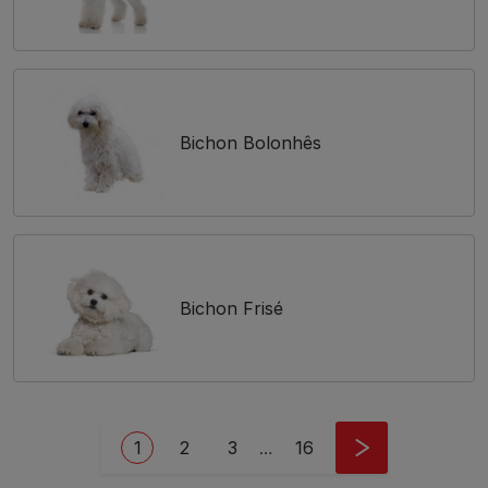
Bichon Bolonhês
Bichon Frisé
Pagination
Current page
Page
Page
Last page
1
2
3
…
16