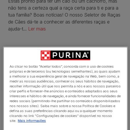
Estás pronto para ter um cão ou um cachorro, mas
não tens a certeza qual a raça certa para ti e para a
tua família? Boas notícias! O nosso Seletor de Raças
de Cães dá-te a conhecer as diferentes raças e
ajuda-t...
Ler mais
Ao clicar no botão "Aceitar todos", concorda com o uso de cookies
próprias e de terceiros (ou tecnologias semelhantes), as quais ajudam
a melhorar a sua experiência geral de navegação na Web, bem como, a
medir as nossas audiências, conhecer os seus hábitos de navegação,
recolher informação útil que nos permita a nós e aos nossos parceiros
criar perfis e fornecer-lhe anúncios e conteúdos adaptados aos seus
interesses e hábitos de navegação, e ainda fornecer funcionalidades de
redes sociais (permitindo-lhe partilhar os conteúdos disponibilizados
nos nossos sites). Saiba mais sobre a nossa Política de Cookies e
defina as suas preferências clicando aqui ou a qualquer momento
Affenpinscher
clicando no link "Configurações de cookies" disponível no nosso
site.
Mais informações