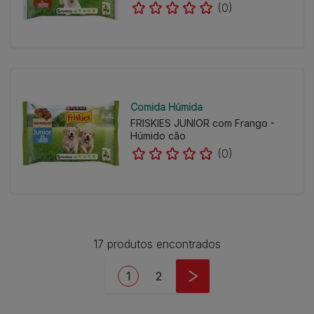
(0)
Comida Húmida
FRISKIES JUNIOR com Frango -
Húmido cão
(0)
17 produtos encontrados
Pagination
Current page
Page
1
2