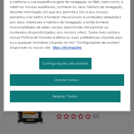
a melhorar a sua experiência geral de navegação na Web, bem como, a
medir as nossas audiências, conhecer os seus hábitos de navegação,
recolher informação útil que nos permita a nós e aos nossos
parceiros criar perfis e fornecer-lhe anúncios e conteúdos adaptados
aos seus interesses e hábitos de navegação, e ainda fornecer
funcionalidades de redes sociais (permitindo-lhe partilhar os
Comida Húmida
conteúdos disponibilizados nos nossos sites). Saiba mais sobre a
PRO PLAN® Adulto Todos os
nossa Política de Cookies e defina as suas preferências clicando aqui
Portes Everyday Nutrition Peixe
ou a qualquer momento clicando no link "Configurações de cookies"
em Gelatina
disponível no nosso site.
Mais informações
(0)
Configurações de cookies
Aceitar todos
Comida Húmida
Rejeitar Todos
PRO PLAN® Adulto Todos os
Portes Everyday Nutrition Peru em
Gelatina
(0)