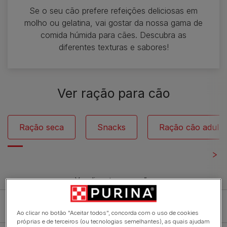
Se o seu cão prefere refeições deliciosas em
molho ou gelatina, vai gostar da nossa gama de
comida húmida para cães. Descubra as
diferentes texturas e sabores!
Ver ração para cão
Ração seca
Snacks
Ração cão adult
Ver alimentos para cão
Filtro
Ao clicar no botão "Aceitar todos", concorda com o uso de cookies
próprias e de terceiros (ou tecnologias semelhantes), as quais ajudam