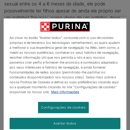
sexual entre os 4 a 6 meses de idade, ele pode
possivelmente ter filhos apesar de ainda ele próprio ser
um gatinho! Por isso, como dono de um gatinho, deve
começar a pensar em castrar o seu gato cedo.
Castrar o seu gato significa que irá evitar qualquer
Ao clicar no botão "Aceitar todos", concorda com o uso de cookies
próprias e de terceiros (ou tecnologias semelhantes), as quais ajudam
gravidez não planeada e pode também protegê-lo de
a melhorar a sua experiência geral de navegação na Web, bem como, a
certas doenças.
medir as nossas audiências, conhecer os seus hábitos de navegação,
recolher informação útil que nos permita a nós e aos nossos
parceiros criar perfis e fornecer-lhe anúncios e conteúdos adaptados
Castrar o seu gato ou a sua gata não tem que ser uma
aos seus interesses e hábitos de navegação, e ainda fornecer
decisão assustadora. A nossa equipa de Petcare está
funcionalidades de redes sociais (permitindo-lhe partilhar os
aqui para lhe dizer tudo o que precisa de saber para
conteúdos disponibilizados nos nossos sites). Saiba mais sobre a
nossa Política de Cookies e defina as suas preferências clicando aqui
tomar a decisão adequada para si e para o seu gato.
ou a qualquer momento clicando no link "Configurações de cookies"
disponível no nosso site.
Mais informações
O que é a castração / esterilização?
Configurações de cookies
A castração / esterilização vai
Aceitar todos
magoar o meu gato?