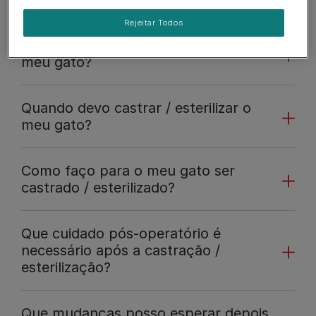
Rejeitar Todos
Porque devo castrar / esterilizar o
meu gato?
Quando devo castrar / esterilizar o
meu gato?
Como faço para o meu gato ser
castrado / esterilizado?
Que cuidado pós-operatório é
necessário após a castração /
esterilização?
Que mudanças posso esperar depois