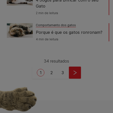
4 Jogos para Brincar com o seu
Gato
2 min de leitura
Comportamento dos gatos
Porque é que os gatos ronronam?
4 min de leitura
34 resultados
Pagination
Current page
Page
Page
1
2
3