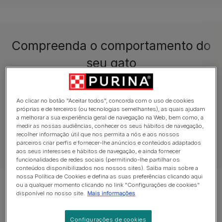
Compreenda o comportamento do
seu gato
Dúvidas comuns
Compreender os Gatos
Ao clicar no botão "Aceitar todos", concorda com o uso de cookies
próprias e de terceiros (ou tecnologias semelhantes), as quais ajudam
a melhorar a sua experiência geral de navegação na Web, bem como, a
medir as nossas audiências, conhecer os seus hábitos de navegação,
recolher informação útil que nos permita a nós e aos nossos
parceiros criar perfis e fornecer-lhe anúncios e conteúdos adaptados
Ver todos os Artigos de Gato
aos seus interesses e hábitos de navegação, e ainda fornecer
funcionalidades de redes sociais (permitindo-lhe partilhar os
conteúdos disponibilizados nos nossos sites). Saiba mais sobre a
nossa Política de Cookies e defina as suas preferências clicando aqui
ou a qualquer momento clicando no link "Configurações de cookies"
Mostrar 12 de 34 artigos
disponível no nosso site.
Mais informações
Artigos mais vistos
Configurações de cookies