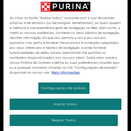
Ao clicar no botão "Aceitar todos", concorda com o uso de cookies
próprias e de terceiros (ou tecnologias semelhantes), as quais ajudam
a melhorar a sua experiência geral de navegação na Web, bem como, a
medir as nossas audiências, conhecer os seus hábitos de navegação,
recolher informação útil que nos permita a nós e aos nossos
Ferramenta de Sugestão de Suplementos
parceiros criar perfis e fornecer-lhe anúncios e conteúdos adaptados
aos seus interesses e hábitos de navegação, e ainda fornecer
Poderá um suplemento melhorar o bem-estar do seu
funcionalidades de redes sociais (permitindo-lhe partilhar os
conteúdos disponibilizados nos nossos sites). Saiba mais sobre a
animal de companhia?
nossa Política de Cookies e defina as suas preferências clicando aqui
ou a qualquer momento clicando no link "Configurações de cookies"
Encontre o suplemento
disponível no nosso site.
Mais informações
ideal para o seu animal de
companhia!
Configurações de cookies
Aceitar todos
Faça o nosso questionário fácil e rápido para
descobrir
Rejeitar Todos