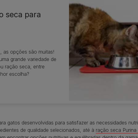
o seca para
s, as opções são muitas!
 uma grande variedade de
ou ração seca, entre
lhor escolha?
a gatos desenvolvidas para satisfazer as necessidades nutri
gredientes de qualidade selecionados, até à
ração seca Purina
em encontrar opções nutritivas e equilibradas dentro da gama