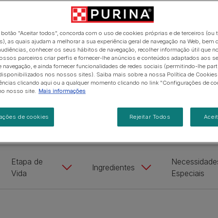
e transparente.
 para gatos!
Pro Plan Veterinary Diets
Pro Plan Expert Care
Saúde do gatinho
Ver todos as recomendaçõ
Pro Plan Expert Care
Purina ONE
Brincar com o seu gatinho
nutricionais
As suas perguntas importam
Purina ONE
Ver todas as marcas
o botão "Aceitar todos", concorda com o uso de cookies próprias e de terceiros (ou 
Ver todas as marcas
), as quais ajudam a melhorar a sua experiência geral de navegação na Web, bem 
udiências, conhecer os seus hábitos de navegação, recolher informação útil que n
ossos parceiros criar perfis e fornecer-lhe anúncios e conteúdos adaptados aos s
e navegação, e ainda fornecer funcionalidades de redes sociais (permitindo-lhe part
Ver comida para gato
isponibilizados nos nossos sites). Saiba mais sobre a nossa Política de Cookies 
ências clicando aqui ou a qualquer momento clicando no link "Configurações de co
no nosso site.
Mais informações
Comida húmida
Snacks
Gatinho
Sénior
ações de cookies
Rejeitar Todos
Acei
Etapa de
Necessidade
Ingredientes
Vida
Especiais