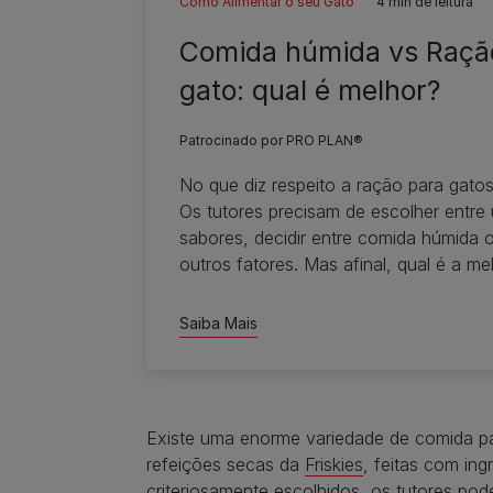
Como Alimentar o seu Gato
4 min de leitura
Comida húmida vs Raçã
gato: qual é melhor?
Patrocinado por PRO PLAN®
No que diz respeito a ração para gato
Os tutores precisam de escolher entre
sabores, decidir entre comida húmida 
outros fatores. Mas afinal, qual é a me
Saiba Mais
Existe uma enorme variedade de comida par
refeições secas da
Friskies
, feitas com in
criteriosamente escolhidos, os tutores pod