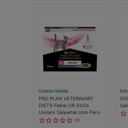
Comida Húmida
Extr
PRO PLAN VETERINARY
GO
DIETS Feline UR St/Ox
Sa
Urinary Saquetas com Peru
(0)