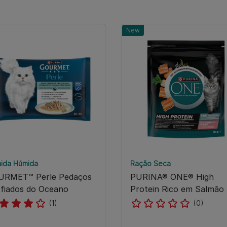
New
ida Húmida
Ração Seca
URMET™ Perle Pedaços
PURINA® ONE® High
fiados do Oceano
Protein Rico em Salmão
(1)
(0)