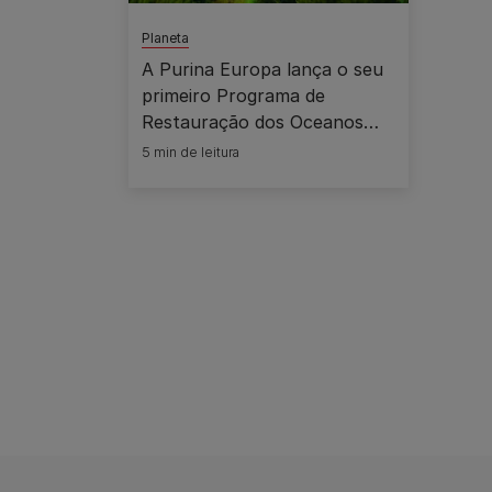
Planeta
A Purina Europa lança o seu
primeiro Programa de
Restauração dos Oceanos
com o objetivo de restaurar
5 min de leitura
1500 hectares de habitats
marinhos até 2030