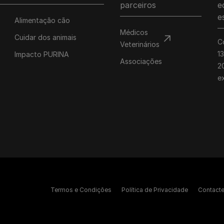
parceiros
e
e
Alimentação cão
Médicos
Cuidar dos animais
C
Veterinários
1
Impacto PURINA
Associações
20
e
Termos e Condições
Política de Privacidade
Contact