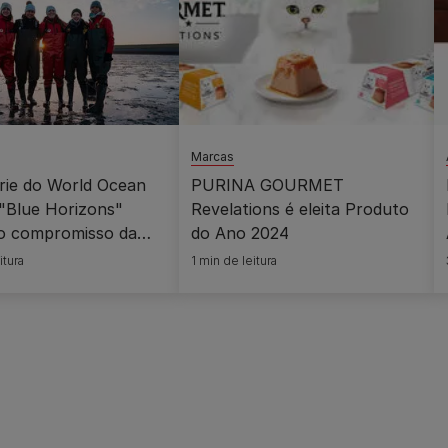
Marcas
rie do World Ocean
PURINA GOURMET
 "Blue Horizons"
Revelations é eleita Produto
o compromisso da
do Ano 2024
em promover a
itura
1 min de leitura
ação avançada do
dos ecossistemas
os