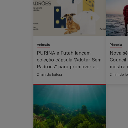
Animais
Planeta
PURINA e Futah lançam
Nova sé
coleção cápsula “Adotar Sem
Council
Padrões” para promover a
mostra 
adoção responsável de cães e
Purina 
2 min de leitura
2 min de le
gatos
regener
solo e 
oceânic