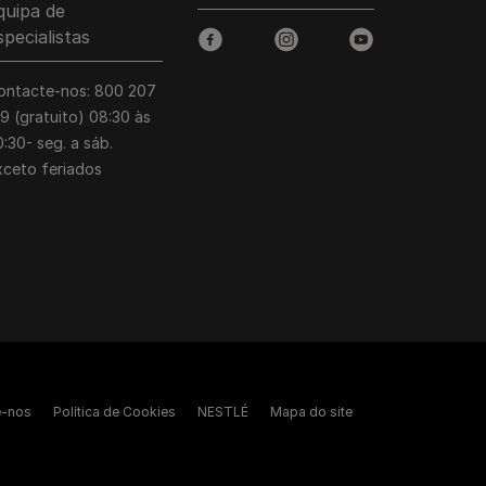
quipa de
specialistas
facebook
instagram
youtube
ontacte-nos: 800 207
39 (gratuito) 08:30 às
:30- seg. a sáb.
xceto feriados
e-nos
Política de Cookies
NESTLÉ
Mapa do site