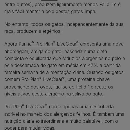
entre outros), produzem ligeiramente menos Fel d 1 e é
mais fácil manter a pele destes gatos limpa.
No entanto, todos os gatos, independentemente da sua
raça, produzem alergénios.
®
®
®
Agora
Purina
Pro Plan
LiveClear
apresenta uma nova
abordagem, amiga do gato, baseada numa dieta
completa e equilibrada que reduz os alergénios no pelo e
pele descamada do gato em média em 47% a partir da
terceira semana de alimentação diária. Quando os gatos
®
®
comem Pro Plan
LiveClear
, uma proteína chave
proveniente dos ovos, liga-se ao Fel d 1 e reduz os
níveis ativos deste alergénio na saliva do gato.
®
®
Pro Plan
LiveClear
não é apenas uma descoberta
incrível no maneio dos alergénios felinos. É também uma
nutrição diária extraordinária e muito palatável, com o
poder para mudar vidas.