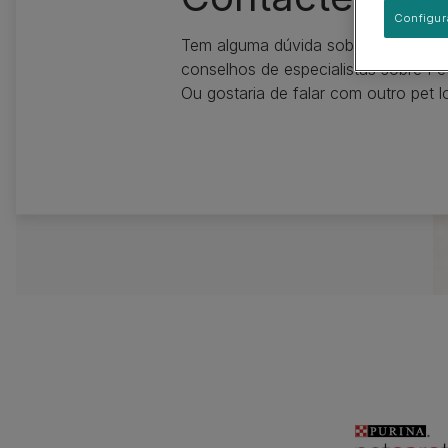
Guias de raças
Comportamento e treino de
PURINA Pet School
Pequeno
cachorros
Configur
Grupos de raças
Grande
Tem alguma dúvida sobre os produto
Saúde do cachorro
conselhos de especialistas sobre Pe
Ou gostaria de falar com outro pet l