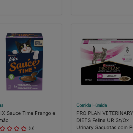
as
Comida Húmida
IX Sauce Time Frango e
PRO PLAN VETERINAR
lmão
DIETS Feline UR St/Ox
Urinary Saquetas com P
(0)