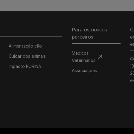
Para os nossos
C
parceiros
e
e
Alimentação cão
Médicos
Cuidar dos animais
C
Veterinários
1
Impacto PURINA
Associações
20
e