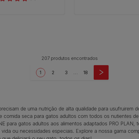
207 produtos encontrados
Current page
Page
Page
Last page
1
2
3
…
18
recisam de uma nutrição de alta qualidade para usufruirem de
 comida seca para gatos adultos com todos os nutientes d
 ONE para gatos adultos aos alimentos adaptados PRO PLAN,
 vida ou necessidades especiais. Explore a nossa gama comp
 que deliciará o seu gato, todos os dias!