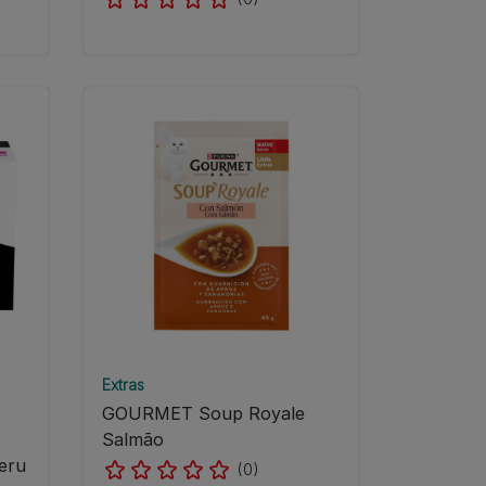
Extras
Y
GOURMET Soup Royale
Salmão
eru
(0)