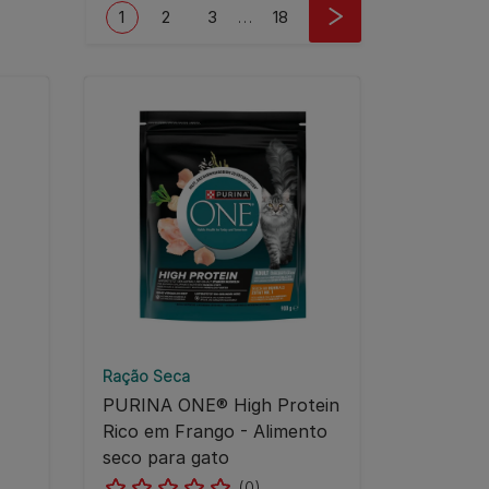
Pagination
Current page
Page
Page
Last page
1
2
3
…
18
Ração Seca
PURINA ONE® High Protein
Rico em Frango - Alimento
seco para gato
(0)