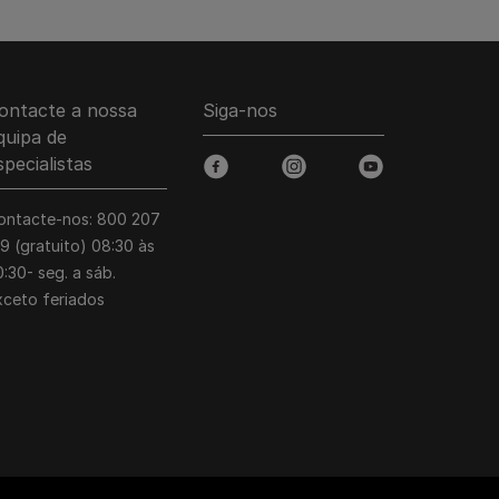
ontacte a nossa
Siga-nos
quipa de
specialistas
facebook
instagram
youtube
ontacte-nos: 800 207
39 (gratuito) 08:30 às
:30- seg. a sáb.
xceto feriados