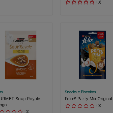
(0)
as
Snacks e Biscoitos
URMET Soup Royale
Felix® Party Mix Original
ngo
(0)
(0)