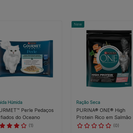
New
ida Húmida
Ração Seca
URMET™ Perle Pedaços
PURINA® ONE® High
fiados do Oceano
Protein Rico em Salmão
(1)
(0)