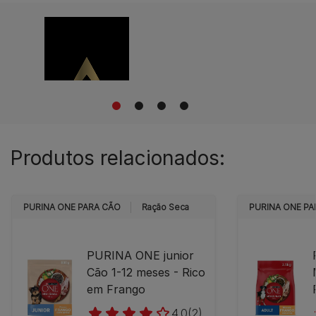
1
2
3
4
Produtos relacionados:
PURINA ONE PARA CÃO
Ração Seca
PURINA ONE PA
PURINA ONE junior
Cão 1-12 meses - Rico
em Frango
4.0
(2)