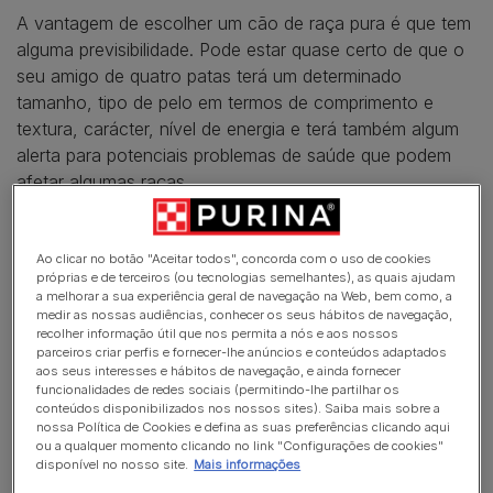
A vantagem de escolher um cão de raça pura é que tem
alguma previsibilidade. Pode estar quase certo de que o
seu amigo de quatro patas terá um determinado
tamanho, tipo de pelo em termos de comprimento e
textura, carácter, nível de energia e terá também algum
alerta para potenciais problemas de saúde que podem
afetar algumas raças.
Há também algum grau de previsibilidade nas raças
cruzadas. As raças cruzadas têm pais de duas raças
Ao clicar no botão "Aceitar todos", concorda com o uso de cookies
próprias e de terceiros (ou tecnologias semelhantes), as quais ajudam
puras distintas, mas pode ser mais difícil que raça, se
a melhorar a sua experiência geral de navegação na Web, bem como, a
alguma das duas, irá determinar a aparência e
medir as nossas audiências, conhecer os seus hábitos de navegação,
personalidade do seu cão. Por exemplo, um cão
recolher informação útil que nos permita a nós e aos nossos
parceiros criar perfis e fornecer-lhe anúncios e conteúdos adaptados
cruzado
Border Collie
-Labrador pode ser pachorrento,
aos seus interesses e hábitos de navegação, e ainda fornecer
transbordar de energia ou não ser nenhum destes casos!
funcionalidades de redes sociais (permitindo-lhe partilhar os
conteúdos disponibilizados nos nossos sites). Saiba mais sobre a
nossa Política de Cookies e defina as suas preferências clicando aqui
A diversão começa com os rafeiros (também
ou a qualquer momento clicando no link "Configurações de cookies"
conhecidos por sem raça definida). Estes cães têm
disponível no nosso site.
Mais informações
antepassados sem raça definida, apesar de por vezes