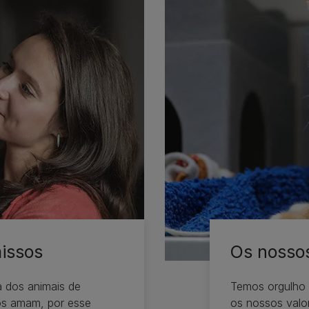
issos
Os nossos
 dos animais de
Temos orgulho 
os amam, por esse
os nossos valo