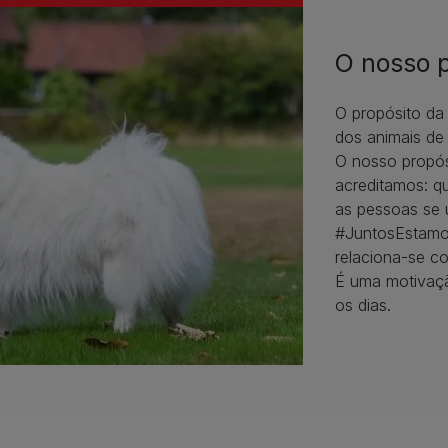
O nosso p
O propósito da 
dos animais d
O nosso propós
acreditamos: q
as pessoas se 
#JuntosEstamos
relaciona-se c
É uma motivaçã
os dias.