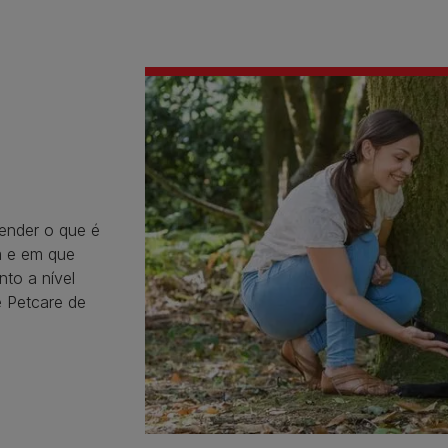
ender o que é
m e em que
to a nível
 Petcare de