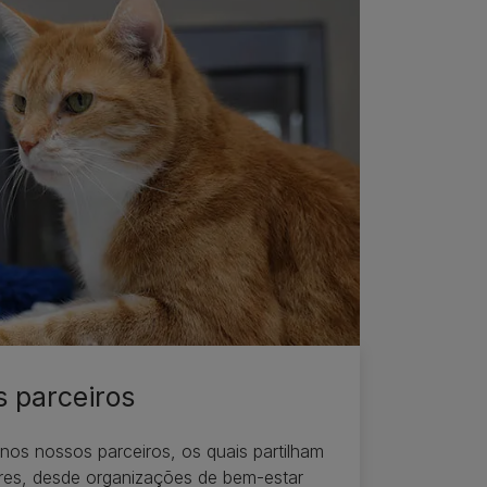
 parceiros
nos nossos parceiros, os quais partilham
res, desde organizações de bem-estar