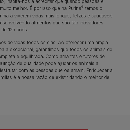
do, inspira-nos a acreditar que quando pessoas e
®
muito melhor. É por isso que na Purina
temos o
ia a viverem vidas mais longas, felizes e saudáveis
desenvolvendo alimentos que são tão inovadores
 de 125 anos.
hões de vidas todos os dias. Ao oferecer uma ampla
boa a excecional, garantimos que todos os animais de
pleta e equilibrada. Como amantes e tutores de
trição de qualidade pode ajudar os animais a
a desfrutar com as pessoas que os amam. Enriquecer a
mílias é a nossa razão de existir dando o melhor de