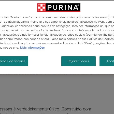
e transparente.
Pro Plan Veterinary Diets
Pro Plan Expert Care
Saúde do gatinho
Ver todos as recomendaçõ
Pro Plan Expert Care
Purina ONE
Brincar com o seu gatinho
nutricionais
As suas perguntas importam
Purina ONE
Ver todas as marcas
o botão "Aceitar todos", concorda com o uso de cookies próprias e de terceiros (ou 
s e
Ver todas as marcas
), as quais ajudam a melhorar a sua experiência geral de navegação na Web, bem 
udiências, conhecer os seus hábitos de navegação, recolher informação útil que n
ito melhor.
ossos parceiros criar perfis e fornecer-lhe anúncios e conteúdos adaptados aos s
e navegação, e ainda fornecer funcionalidades de redes sociais (permitindo-lhe part
isponibilizados nos nossos sites). Saiba mais sobre a nossa Política de Cookies 
ências clicando aqui ou a qualquer momento clicando no link "Configurações de co
no nosso site.
Mais informações
ações de cookies
Rejeitar Todos
Acei
pessoas é verdadeiramente único. Construído com