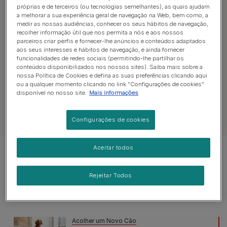
Descubra como cuidar do seu
próprias e de terceiros (ou tecnologias semelhantes), as quais ajudam
a melhorar a sua experiência geral de navegação na Web, bem como, a
medir as nossas audiências, conhecer os seus hábitos de navegação,
cachorro
recolher informação útil que nos permita a nós e aos nossos
parceiros criar perfis e fornecer-lhe anúncios e conteúdos adaptados
aos seus interesses e hábitos de navegação, e ainda fornecer
funcionalidades de redes sociais (permitindo-lhe partilhar os
Cachorros
Saúde do Cachorro
Compo
conteúdos disponibilizados nos nossos sites). Saiba mais sobre a
nossa Política de Cookies e defina as suas preferências clicando aqui
ou a qualquer momento clicando no link "Configurações de cookies"
disponível no nosso site.
Mais informações
Ver todos os Artigos de Cão
Configurações de cookies
Aceitar todos
Mostrar 2 de 2 artigos
Rejeitar Todos
Artigos mais vistos
Acolher um Novo Cão