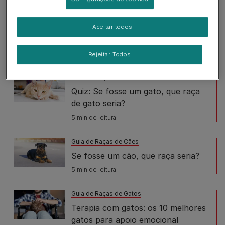
Adoção de Gato
Aceitar todos
Benefícios de ter um gato
5 min de leitura
Rejeitar Todos
Guia de Raças de Gatos
Quiz: Se fosse um gato, que raça
de gato seria?
5 min de leitura
Guia de Raças de Cães
Se fosse um cão, que raça seria?
5 min de leitura
Guia de Raças de Gatos
Terapia com gatos: os 10 melhores
gatos para apoio emocional