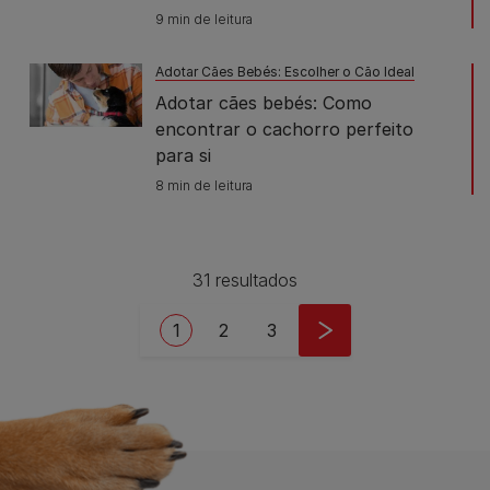
9 min de leitura
Adotar Cães Bebés: Escolher o Cão Ideal
Adotar cães bebés: Como
encontrar o cachorro perfeito
para si
8 min de leitura
31 resultados
Pagination
Current page
Page
Page
1
2
3