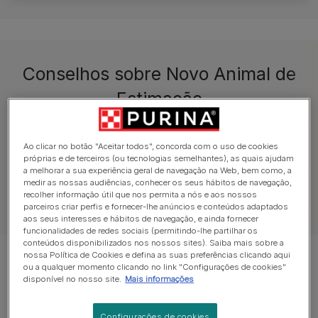
Conselhos sobre Novo Animal de
Estimação
Adquirir um cão
Adquirir um gato
Nom
Ao clicar no botão "Aceitar todos", concorda com o uso de cookies
próprias e de terceiros (ou tecnologias semelhantes), as quais ajudam
a melhorar a sua experiência geral de navegação na Web, bem como, a
medir as nossas audiências, conhecer os seus hábitos de navegação,
recolher informação útil que nos permita a nós e aos nossos
parceiros criar perfis e fornecer-lhe anúncios e conteúdos adaptados
aos seus interesses e hábitos de navegação, e ainda fornecer
funcionalidades de redes sociais (permitindo-lhe partilhar os
conteúdos disponibilizados nos nossos sites). Saiba mais sobre a
nossa Política de Cookies e defina as suas preferências clicando aqui
Mostrar 12 de 31 artigos
ou a qualquer momento clicando no link "Configurações de cookies"
disponível no nosso site.
Mais informações
Artigos mais vistos
Configurações de cookies