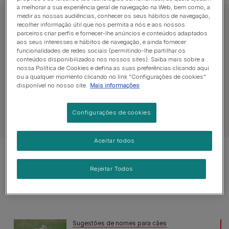
a melhorar a sua experiência geral de navegação na Web, bem como, a
medir as nossas audiências, conhecer os seus hábitos de navegação,
Conselhos sobre Novo Animal
recolher informação útil que nos permita a nós e aos nossos
parceiros criar perfis e fornecer-lhe anúncios e conteúdos adaptados
aos seus interesses e hábitos de navegação, e ainda fornecer
funcionalidades de redes sociais (permitindo-lhe partilhar os
conteúdos disponibilizados nos nossos sites). Saiba mais sobre a
Adquirir um cão
Encontrar um cão
T
nossa Política de Cookies e defina as suas preferências clicando aqui
ou a qualquer momento clicando no link "Configurações de cookies"
disponível no nosso site.
Mais informações
Configurações de cookies
Ver tudo sobre Novo Animal
Aceitar todos
Mostrar 1 de 1 artigos
Rejeitar Todos
Artigos mais vistos
Sugestões de nomes para cães