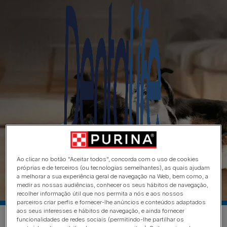
Ao clicar no botão "Aceitar todos", concorda com o uso de cookies
próprias e de terceiros (ou tecnologias semelhantes), as quais ajudam
a melhorar a sua experiência geral de navegação na Web, bem como, a
medir as nossas audiências, conhecer os seus hábitos de navegação,
recolher informação útil que nos permita a nós e aos nossos
parceiros criar perfis e fornecer-lhe anúncios e conteúdos adaptados
aos seus interesses e hábitos de navegação, e ainda fornecer
funcionalidades de redes sociais (permitindo-lhe partilhar os