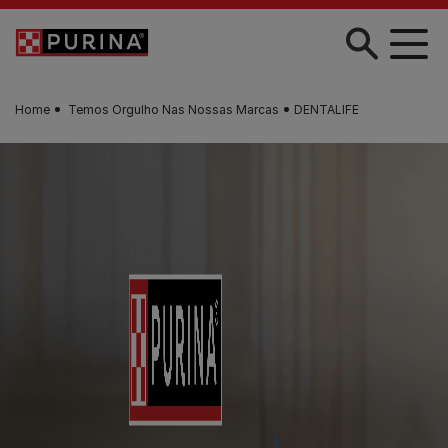
Skip to main content
Home
Temos Orgulho Nas Nossas Marcas
DENTALIFE