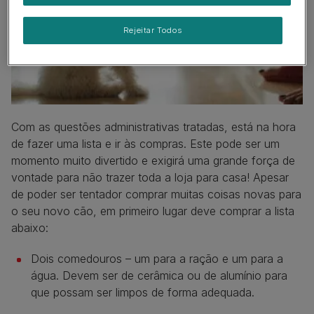
Rejeitar Todos
Com as questões administrativas tratadas, está na hora
de fazer uma lista e ir às compras. Este pode ser um
momento muito divertido e exigirá uma grande força de
vontade para não trazer toda a loja para casa! Apesar
de poder ser tentador comprar muitas coisas novas para
o seu novo cão, em primeiro lugar deve comprar a lista
abaixo:
Dois comedouros – um para a ração e um para a
água. Devem ser de cerâmica ou de alumínio para
que possam ser limpos de forma adequada.