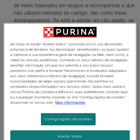
de treino baseados em elogios e recompensas e que
não utilizem métodos de castigo, tais como trelas
estranguladoras. Se está a adotar um cão adulto, se
precisar de ajuda o centro de abrigo poderá também
recomendar-lhe um treinador profissional.
Ao clicar no botão "Aceitar todos", concorda com o uso de cookies
Deve colocar uma chapinha identificadora na coleira
próprias e de terceiros (ou tecnologias semelhantes), as quais ajudam
do seu cão, que deve utilizá-la sempre que estiver
a melhorar a sua experiência geral de navegação na Web, bem como, a
medir as nossas audiências, conhecer os seus hábitos de navegação,
num local público. É também legalmente obrigatório
recolher informação útil que nos permita a nós e aos nossos
colocar um micro-chip, cuja colocação é feita pelo
parceiros criar perfis e fornecer-lhe anúncios e conteúdos adaptados
aos seus interesses e hábitos de navegação, e ainda fornecer
seu veterinário.
funcionalidades de redes sociais (permitindo-lhe partilhar os
conteúdos disponibilizados nos nossos sites). Saiba mais sobre a
nossa Política de Cookies e defina as suas preferências clicando aqui
ou a qualquer momento clicando no link "Configurações de cookies"
disponível no nosso site.
Mais informações
Configurações de cookies
Aceitar todos