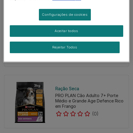
Configurações de cookies
Ração Seca
Aceitar todos
PRO PLAN Cachorro Porte Grande
e Robusto Digestão Sensível Rico
em Borrego
Rejeitar Todos
(0)
Ração Seca
PRO PLAN Cão Adulto 7+ Porte
Médio e Grande Age Defence Rico
em Frango
(0)