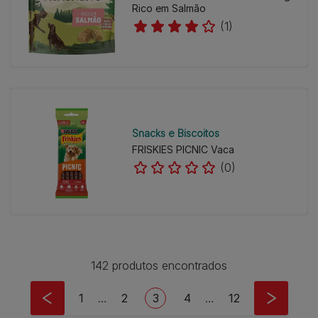
Rico em Salmão
(1)
Snacks e Biscoitos
FRISKIES PICNIC Vaca
(0)
142 produtos encontrados
Pagination
First page
Page
Current page
Page
Last page
1
…
2
3
4
…
12