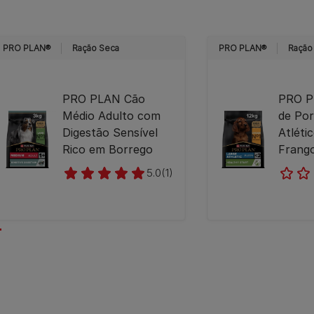
PRO PLAN®
Ração Seca
PRO PLAN®
Ração
PRO PLAN Cão
PRO P
Médio Adulto com
de Por
Digestão Sensível
Atléti
Rico em Borrego
Frang
5.0
(1)