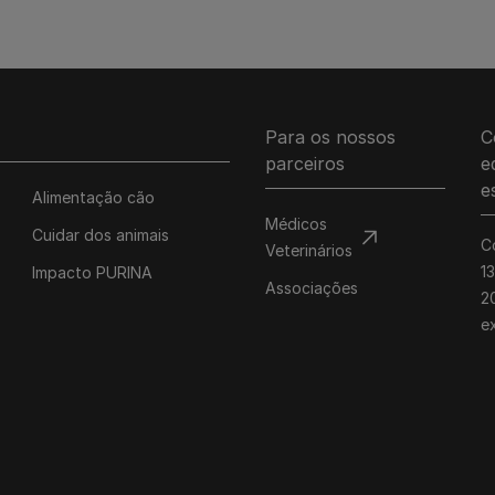
Para os nossos
C
parceiros
e
e
Alimentação cão
Médicos
Cuidar dos animais
C
Veterinários
1
Impacto PURINA
Associações
20
e