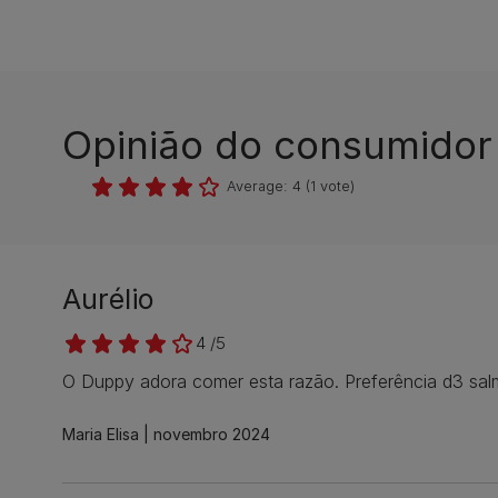
Opinião do consumidor​
Average:
4
(
1
vote)
Aurélio
4 /5
O Duppy adora comer esta razão. Preferência d3 sal
Maria Elisa
novembro 2024