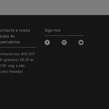
ontacte a nossa
Siga-nos
quipa de
specialistas
facebook
instagram
youtube
ontacte-nos: 800 207
39 (gratuito) 08:30 às
:30- seg. a sáb.
xceto feriados