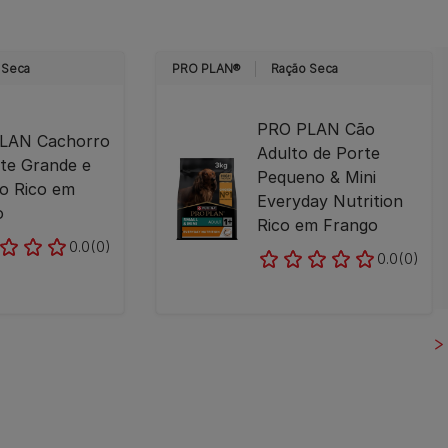
 Seca
PRO PLAN®
Ração Seca
PRO PLAN Cão
LAN Cachorro
Adulto de Porte
te Grande e
Pequeno & Mini
co Rico em
Everyday Nutrition
o
Rico em Frango
0.0
(0)
0.0
(0)