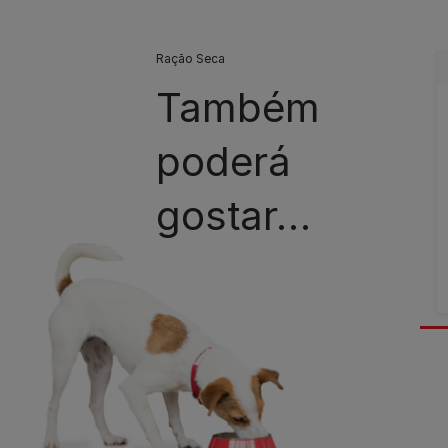
Ração Seca
Também
poderá
gostar…