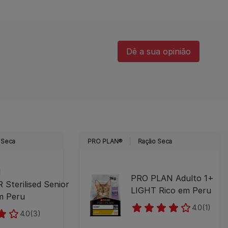
Dê a sua opinião​
 Seca
PRO PLAN®
Ração Seca
N
PRO PLAN Adulto 1+
Sterilised Senior
LIGHT Rico em Peru
m Peru
4.0
(1)
4.0
(3)