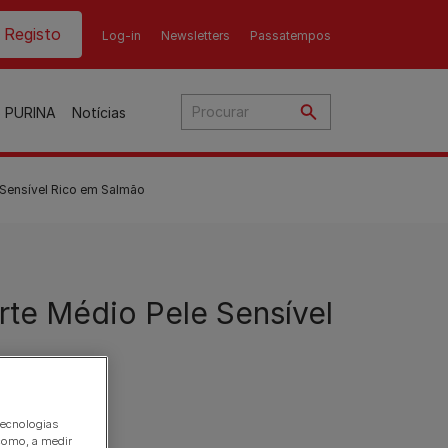
ader top
Registo
Log-in
Newsletters
Passatempos
o PURINA
Notícias
Sensível Rico em Salmão
o
te Médio Pele Sensível
ato
nho
ães
Gama Purina para gato
Gama Purina para cão
tecnologias
como, a medir