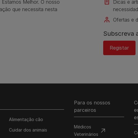
s Estamos Melhor. O nosso
Dicas e ar
mação que necessita nesta
necessidad
Ofertas e 
Subscreva a
Registar
Para os nossos
C
parceiros
e
e
Alimentação cão
Médicos
Cuidar dos animais
C
Veterinários