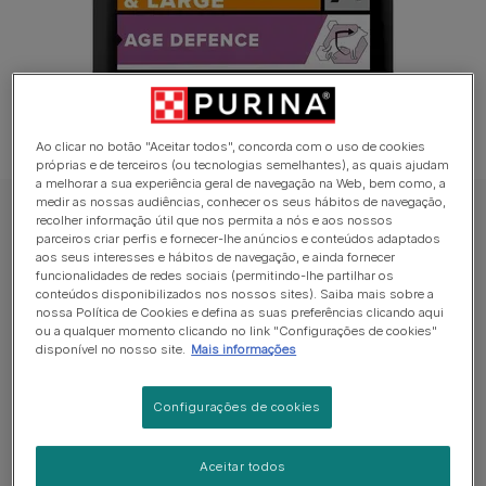
Ao clicar no botão "Aceitar todos", concorda com o uso de cookies
próprias e de terceiros (ou tecnologias semelhantes), as quais ajudam
a melhorar a sua experiência geral de navegação na Web, bem como, a
medir as nossas audiências, conhecer os seus hábitos de navegação,
PRO PLAN Ração Seca para cão
recolher informação útil que nos permita a nós e aos nossos
parceiros criar perfis e fornecer-lhe anúncios e conteúdos adaptados
PRO PLAN Cão Adulto 7+ Porte Médio e
aos seus interesses e hábitos de navegação, e ainda fornecer
funcionalidades de redes sociais (permitindo-lhe partilhar os
Grande Age Defence Rico em Frango
conteúdos disponibilizados nos nossos sites). Saiba mais sobre a
nossa Política de Cookies e defina as suas preferências clicando aqui
Sem avaliações​
ou a qualquer momento clicando no link "Configurações de cookies"
disponível no nosso site.
Mais informações
Formatos disponíveis:
3kg
14kg
Configurações de cookies
Alimento completo para cães de porte médio e
grande com idade igual ou superior a 7 anos, rico em
Aceitar todos