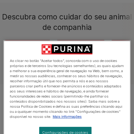
Descubra como cuidar do seu animal
de companhia
Cuidar do Cão
Cuidar do Gato
Cachor
Ao clicar no botão "Aceitar todos", concorda com o uso de cookies
próprias e de terceiros (ou tecnologias semelhantes), as quais ajudam
a melhorar a sua experiência geral de navegação na Web, bem como, a
medir as nossas audiências, conhecer os seus hábitos de navegação,
recolher informação útil que nos permita a nós e aos nossos
parceiros criar perfis e fornecer-lhe anúncios e conteúdos adaptados
aos seus interesses e hábitos de navegação, e ainda fornecer
Mostrar 12 de 194 artigos
funcionalidades de redes sociais (permitindo-lhe partilhar os
conteúdos disponibilizados nos nossos sites). Saiba mais sobre a
nossa Política de Cookies e defina as suas preferências clicando aqui
Artigos mais vistos
ou a qualquer momento clicando no link "Configurações de cookies"
disponível no nosso site.
Mais informações
Configurações de cookies