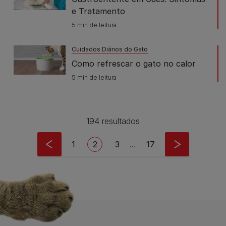
e Tratamento
5 min de leitura
Cuidados Diários do Gato
Como refrescar o gato no calor
5 min de leitura
194 resultados
Pagination
Page
Current page
Page
Last page
1
2
3
…
17