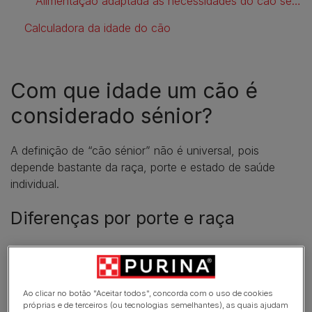
Alimentação adaptada às necessidades do cão sénior
Calculadora da idade do cão
Com que idade um cão é
considerado sénior?
A definição de “cão sénior” não é universal, pois
depende bastante da raça, porte e estado de saúde
individual.
Diferenças por porte e raça
Raças de porte grande
: tendem a envelhecer mais
rapidamente. Por exemplo, um cão de raça grande
pode ser considerado sénior já entre os 5 e 6 anos.
Ao clicar no botão "Aceitar todos", concorda com o uso de cookies
próprias e de terceiros (ou tecnologias semelhantes), as quais ajudam