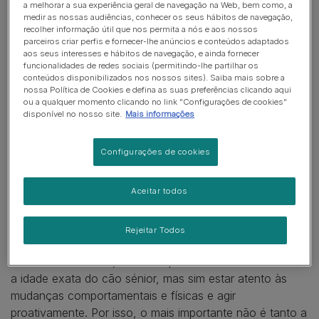
Raças médias
: normalmente entram na fase sénior
a melhorar a sua experiência geral de navegação na Web, bem como, a
por volta dos 8 aos 10 anos.
medir as nossas audiências, conhecer os seus hábitos de navegação,
recolher informação útil que nos permita a nós e aos nossos
parceiros criar perfis e fornecer-lhe anúncios e conteúdos adaptados
Raças pequenas ou mini
: podem demorar mais, por
aos seus interesses e hábitos de navegação, e ainda fornecer
vezes atingindo os 10–12 anos ou mais antes de
funcionalidades de redes sociais (permitindo-lhe partilhar os
mostrar sinais claros de senilidade.
conteúdos disponibilizados nos nossos sites). Saiba mais sobre a
nossa Política de Cookies e defina as suas preferências clicando aqui
ou a qualquer momento clicando no link "Configurações de cookies"
Numa abordagem mais fácil, podemos considerar que
disponível no nosso site.
Mais informações
um cão começa a ser sénior quando atinge o último
quarto da sua esperança média de vida. Logo, se uma
Configurações de cookies
raça costuma viver 12 anos, a fase sénior pode aparecer
a partir dos 9.
Aceitar todos
Mas atenção: cada cão é um caso único, assim como
acontece com as pessoas que mantêm vitalidade acima
Rejeitar Todos
dos 80 anos, enquanto outras apresentam declínios
mais cedo. Por isso, o mais importante não é tanto
a idade exata do cão sénior, mas sim estar atento às
mudanças comportamentais e físicas e agir
proativamente. Por isso, o mais importante não é tanto a