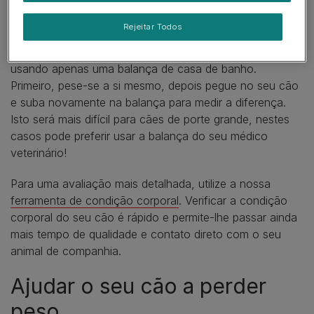
O seu médico veterinário poderá dizer-lhe durante as
Rejeitar Todos
avaliações regulares se o seu cão está acima do peso,
mas é bastante simples pesar um cão pequeno em casa
usando apenas uma balança de casa de banho.
Primeiro, pese-se a si mesmo, depois pegue no seu cão
e suba novamente na balança para medir a diferença.
Isto será mais difícil para cães de porte grande, nestes
casos pode preferir usar a balança do seu médico
veterinário!
Para uma avaliação mais detalhada, utilize a nossa
ferramenta de condição corporal
. Verificar a condição
corporal do seu cão é rápido e permite-lhe passar ainda
mais tempo de qualidade e contato direto com o seu
animal de companhia.
Ajudar o seu cão a perder
peso