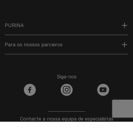
PURINA
Para os nossos parceiros
Siga-nos
facebook
instagram
youtube
Contacte a nossa equipa de especialistas
Contacte-nos: 800 207 139 (gratuito) 08:30 às 20:30- seg. a