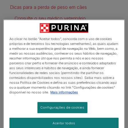
Dicas para a perda de peso em cães
Consulte o seu médico veterinário
Ração Light para cães
Ao clicar no botão "Aceitar todos", concorda com o uso de cookies
Sem dietas radicais
próprias e de terceiros (ou tecnologias semelhantes), as quais ajudam
a melhorar a sua experiência geral de navegação na Web, bem como, a
Atividades para cães: aumentar o exercício físico
medir as nossas audiências, conhecer os seus hábitos de navegação,
recolher informação útil que nos permita a nós e aos nossos
Dicas de atividades para cães
parceiros criar perfis e fornecer-lhe anúncios e conteúdos adaptados
aos seus interesses e hábitos de navegação, e ainda fornecer
funcionalidades de redes sociais (permitindo-lhe partilhar os
Seja paciente
conteúdos disponibilizados nos nossos sites). Saiba mais sobre a
nossa Política de Cookies e defina as suas preferências clicando aqui
Marcas da Purina para cães com excesso de peso
ou a qualquer momento clicando no link "Configurações de cookies"
disponível no nosso site.
Mais informações
Configurações de cookies
O meu cão é obeso ou tem
excesso de peso?
Aceitar todos