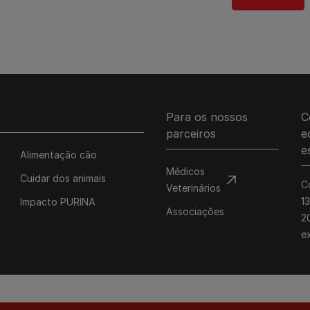
Para os nossos
C
parceiros
e
e
Alimentação cão
Médicos
Cuidar dos animais
C
Veterinários
1
Impacto PURINA
Associações
20
e