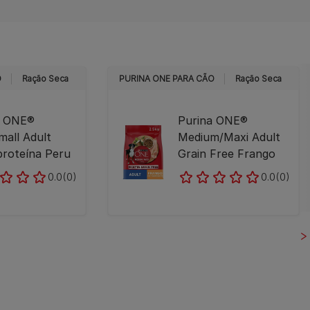
O
Ração Seca
PURINA ONE PARA CÃO
Ração Seca
a ONE®
Purina ONE®
mall Adult
Medium/Maxi Adult
roteína Peru
Grain Free Frango
0.0
(0)
0.0
(0)