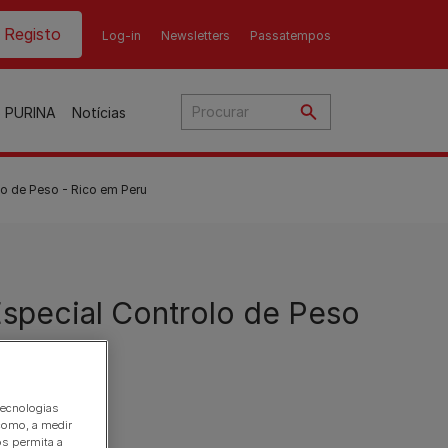
ader top
Registo
Log-in
Newsletters
Passatempos
o PURINA
Notícias
o de Peso - Rico em Peru
o
special Controlo de Peso
ato
nho
ães
tecnologias
Gama Purina para gato
Gama Purina para cão
como, a medir
os permita a