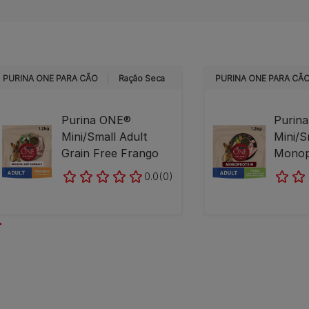
PURINA ONE PARA CÃO
Ração Seca
PURINA ONE PARA CÃ
Purina ONE®
Purin
Mini/Small Adult
Mini/S
Grain Free Frango
Monop
0.0
(0)