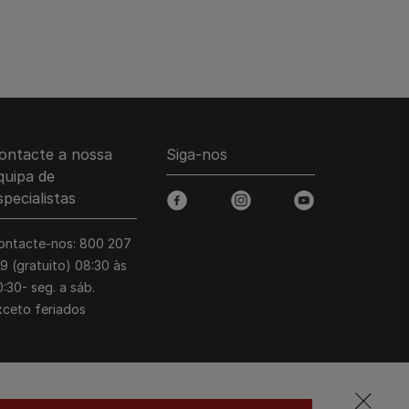
ontacte a nossa
Siga-nos
quipa de
specialistas
facebook
instagram
youtube
ontacte-nos: 800 207
39 (gratuito) 08:30 às
:30- seg. a sáb.
xceto feriados