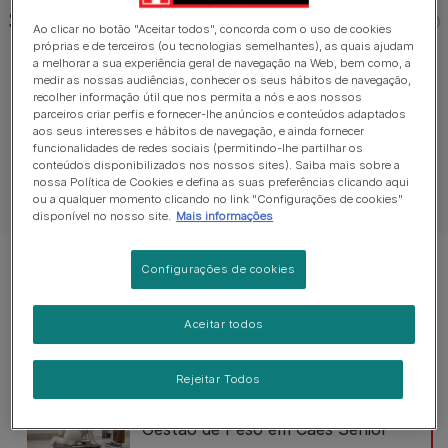
Saiba mais sobre a saúde do seu cão
Ao clicar no botão "Aceitar todos", concorda com o uso de cookies
próprias e de terceiros (ou tecnologias semelhantes), as quais ajudam
a melhorar a sua experiência geral de navegação na Web, bem como, a
medir as nossas audiências, conhecer os seus hábitos de navegação,
Saúde
Cuidado Diário
Digestão
recolher informação útil que nos permita a nós e aos nossos
parceiros criar perfis e fornecer-lhe anúncios e conteúdos adaptados
aos seus interesses e hábitos de navegação, e ainda fornecer
funcionalidades de redes sociais (permitindo-lhe partilhar os
conteúdos disponibilizados nos nossos sites). Saiba mais sobre a
nossa Política de Cookies e defina as suas preferências clicando aqui
Ver todos os Artigos de Cão
ou a qualquer momento clicando no link "Configurações de cookies"
disponível no nosso site.
Mais informações
Mostrar 4 de 4 artigos
Configurações de cookies
Artigos mais vistos
Aceitar todos
Rejeitar Todos
Gerir Peso do Cão
Gestão de Peso em Cães Sénior