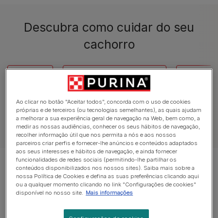
Descubra como cuidar do seu
cachorro
Saúde
Acolher um Cachorro
Compor
Ao clicar no botão "Aceitar todos", concorda com o uso de cookies
próprias e de terceiros (ou tecnologias semelhantes), as quais ajudam
a melhorar a sua experiência geral de navegação na Web, bem como, a
medir as nossas audiências, conhecer os seus hábitos de navegação,
Ver todos os Artigos de Cão
recolher informação útil que nos permita a nós e aos nossos
parceiros criar perfis e fornecer-lhe anúncios e conteúdos adaptados
aos seus interesses e hábitos de navegação, e ainda fornecer
funcionalidades de redes sociais (permitindo-lhe partilhar os
Mostrar 12 de 13 artigos
conteúdos disponibilizados nos nossos sites). Saiba mais sobre a
nossa Política de Cookies e defina as suas preferências clicando aqui
ou a qualquer momento clicando no link "Configurações de cookies"
Artigos mais vistos
disponível no nosso site.
Mais informações