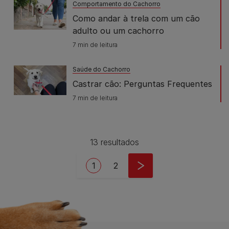
Comportamento do Cachorro
Como andar à trela com um cão
adulto ou um cachorro
7 min de leitura
Saúde do Cachorro
Castrar cão: Perguntas Frequentes
7 min de leitura
13 resultados
Pagination
Current page
Page
1
2