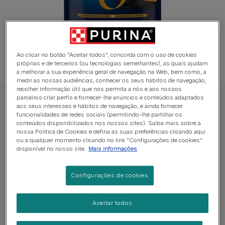
Ao clicar no botão "Aceitar todos", concorda com o uso de cookies
próprias e de terceiros (ou tecnologias semelhantes), as quais ajudam
a melhorar a sua experiência geral de navegação na Web, bem como, a
medir as nossas audiências, conhecer os seus hábitos de navegação,
recolher informação útil que nos permita a nós e aos nossos
parceiros criar perfis e fornecer-lhe anúncios e conteúdos adaptados
Felix® Party Mix Original
aos seus interesses e hábitos de navegação, e ainda fornecer
funcionalidades de redes sociais (permitindo-lhe partilhar os
Felix® Party Mix Original
conteúdos disponibilizados nos nossos sites). Saiba mais sobre a
nossa Política de Cookies e defina as suas preferências clicando aqui
Sem avaliações​
ou a qualquer momento clicando no link "Configurações de cookies"
disponível no nosso site.
Mais informações
Formatos disponíveis:
60g
Configurações de cookies
Alimento complementar para gatos adultos.
Aceitar todos
Aromatizado com Frango, Fígado e Peru.
Felix® Party Mix contém proteínas, vitaminas e