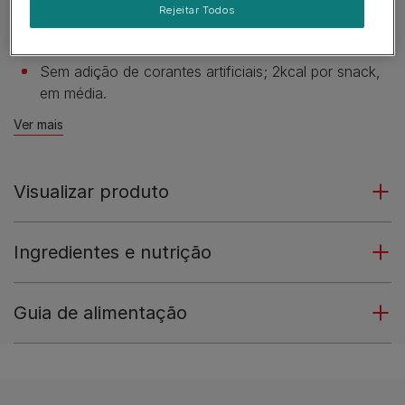
Rejeitar Todos
ácidos gordos essenciais Ómega 6 para ajudar o seu
gato a viver uma vida feliz e saudável.
Sem adição de corantes artificiais; 2kcal por snack,
em média.
Ver mais
Visualizar produto
Ingredientes e nutrição
Guia de alimentação