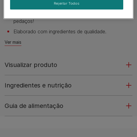
seu traquinas.
Rejeitar Todos
Molho deliciosamente suave e saboroso - sem
pedaços!
Elaborado com ingredientes de qualidade.
Ver mais
Visualizar produto
Ingredientes e nutrição
Guia de alimentação