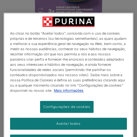
Ao clicar no botão "Aceitar todos", concorda com o uso de cookies
próprias e de terceiros (ou tecnologias semelhantes), as quais ajudam
a melhorar a sua experiência geral de navegação na Web, bem como, a
medir as nossas audiências, conhecer os seus hábitos de navegação,
recolher informação útil que nos permita a nós e aos nossos
parceiros criar perfis e fornecer-lhe anúncios e conteúdos adaptados
FELIX Sauce Complementos para Gato
aos seus interesses e hábitos de navegação, e ainda fornecer
funcionalidades de redes sociais (permitindo-lhe partilhar os
FELIX Sauce Time Frango e Salmão
conteúdos disponibilizados nos nossos sites). Saiba mais sobre a
nossa Política de Cookies e defina as suas preferências clicando aqui
Sem avaliações​
ou a qualquer momento clicando no link "Configurações de cookies"
disponível no nosso site.
Mais informações
Formatos disponíveis:
6x40g
Configurações de cookies
FELIX® Time está disponível numa variedade de
sabores e texturas!
Aceitar todos
Um complemento liquido irresistível para rotina do