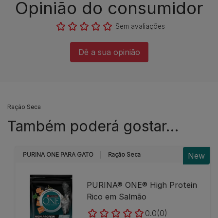
Opinião do consumidor​
Sem avaliações​
Dê a sua opinião​
Ração Seca
Também poderá gostar…
PURINA ONE PARA GATO
Ração Seca
New
PURINA® ONE® High Protein
Rico em Salmão
0.0
(0)