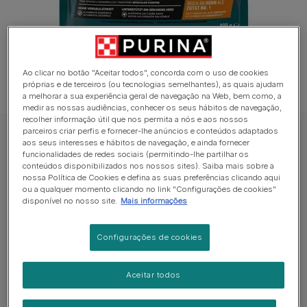
Ao clicar no botão "Aceitar todos", concorda com o uso de cookies
próprias e de terceiros (ou tecnologias semelhantes), as quais ajudam
a melhorar a sua experiência geral de navegação na Web, bem como, a
medir as nossas audiências, conhecer os seus hábitos de navegação,
recolher informação útil que nos permita a nós e aos nossos
parceiros criar perfis e fornecer-lhe anúncios e conteúdos adaptados
PURINA ONE® High Protein Rico em Frango - Alimento seco para gato
aos seus interesses e hábitos de navegação, e ainda fornecer
funcionalidades de redes sociais (permitindo-lhe partilhar os
PURINA ONE® High Protein Rico em Frango
conteúdos disponibilizados nos nossos sites). Saiba mais sobre a
- Alimento seco para gato
nossa Política de Cookies e defina as suas preferências clicando aqui
ou a qualquer momento clicando no link "Configurações de cookies"
disponível no nosso site.
Mais informações
Sem avaliações​
Configurações de cookies
Formatos disponíveis:
900gr
Com um teor mais elevado de proteínas e
Aceitar todos
aminoácidos ¹.