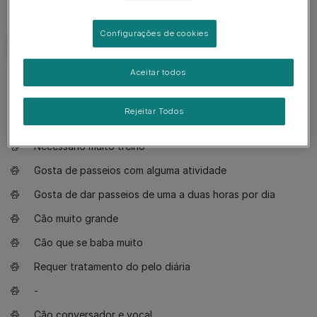
Configurações de cookies
Aceitar todos
O que necessita saber
Rejeitar Todos
Cão adequado para donos experientes
Necessário muito treino
Gosta de passeios com alguma atividade
Gosta de dar passeios de uma a duas horas por dia
Cão muito grande
Cão que se baba muito
Requer tratamento do pelo diária
-
Cão conversador e vocal