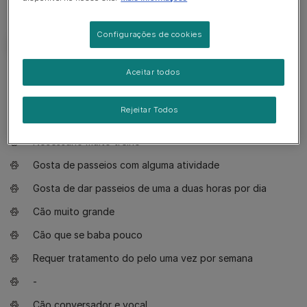
Configurações de cookies
Aceitar todos
O que necessita saber
Rejeitar Todos
Cão adequado para donos experientes
Necessário muito treino
Gosta de passeios com alguma atividade
Gosta de dar passeios de uma a duas horas por dia
Cão muito grande
Cão que se baba pouco
Requer tratamento do pelo uma vez por semana
-
Cão conversador e vocal