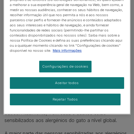
tem um aumento da exposição a
a melhorar a sua experiência geral de navegação na Web, bem como, a
medir as nossas audiências, conhecer os seus hábitos de navegação,
um determinado alergénio ou ao
recolher informação útil que nos permita a nós e aos nossos
parceiros criar perfis e fornecer-lhe anúncios e conteúdos adaptados
aos seus interesses e hábitos de navegação, e ainda fornecer
somatório de diferentes alergénios,
funcionalidades de redes sociais (permitindo-lhe partilhar os
conteúdos disponibilizados nos nossos sites). Saiba mais sobre a
o limiar alergénico do indivíduo é
nossa Política de Cookies e defina as suas preferências clicando aqui
ou a qualquer momento clicando no link "Configurações de cookies"
ultrapassado e poderá
disponível no nosso site.
Mais informações
desencadear uma reação de
Configurações de cookies
sensibilização.
Aceitar todos
Nos últimos anos, houve um aumento gradual do
número de pessoas com sensibilidade aumentada do seu
sistema imunitário a várias substâncias como pólen das
Rejeitar Todos
plantas, determinados alimentos, medicamentos, entre
outros. Atualmente, 1 em cada 5 adultos estão
sensibilizados aos alergénios do gato a nível global.
A maior parte das pessoas sensibilizadas aos alergénios