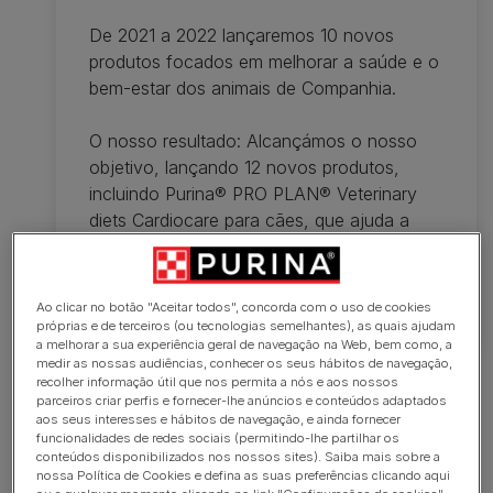
De 2021 a 2022 lançaremos 10 novos
produtos focados em melhorar a saúde e o
bem-estar dos animais de Companhia.
O nosso resultado: Alcançámos o nosso
objetivo, lançando 12 novos produtos,
incluindo Purina® PRO PLAN® Veterinary
diets Cardiocare para cães, que ajuda a
suportar a função cardíaca.
Saiba mais
Ao clicar no botão "Aceitar todos", concorda com o uso de cookies
próprias e de terceiros (ou tecnologias semelhantes), as quais ajudam
a melhorar a sua experiência geral de navegação na Web, bem como, a
medir as nossas audiências, conhecer os seus hábitos de navegação,
recolher informação útil que nos permita a nós e aos nossos
parceiros criar perfis e fornecer-lhe anúncios e conteúdos adaptados
aos seus interesses e hábitos de navegação, e ainda fornecer
funcionalidades de redes sociais (permitindo-lhe partilhar os
conteúdos disponibilizados nos nossos sites). Saiba mais sobre a
nossa Política de Cookies e defina as suas preferências clicando aqui