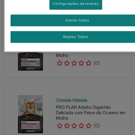
Configurações de cookies
Aceitar todos
Rejeitar Todos
Comida Húmida
PRO PLAN Kitten | Gatinhos
HEALTHY START com Peru em
Molho
(0)
Comida Húmida
PRO PLAN Adulto Digestão
Delicada com Peixe do Oceano em
Molho
(0)