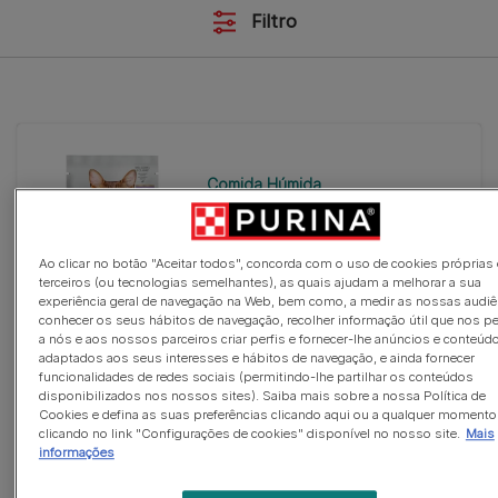
Filtro
Comida Húmida
PRO PLAN Adulto Digestão
Delicada com Peru em Molho
(0)
Ao clicar no botão "Aceitar todos", concorda com o uso de cookies próprias 
terceiros (ou tecnologias semelhantes), as quais ajudam a melhorar a sua
experiência geral de navegação na Web, bem como, a medir as nossas audiê
conhecer os seus hábitos de navegação, recolher informação útil que nos p
a nós e aos nossos parceiros criar perfis e fornecer-lhe anúncios e conteúd
adaptados aos seus interesses e hábitos de navegação, e ainda fornecer
funcionalidades de redes sociais (permitindo-lhe partilhar os conteúdos
disponibilizados nos nossos sites). Saiba mais sobre a nossa Política de
Comida Húmida
Cookies e defina as suas preferências clicando aqui ou a qualquer momento
clicando no link "Configurações de cookies" disponível no nosso site.
Mais
PRO PLAN Kitten | Gatinhos
informações
HEALTHY START Terrine com Peru
(0)