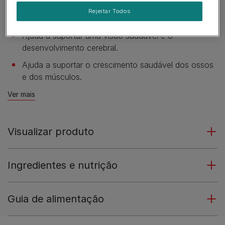
lactantes.
Rejeitar Todos
Com ingredientes cuidadosamente selecionados.
Ajuda a suportar uma visão saudável e o
desenvolvimento cerebral.
Ajuda a suportar o crescimento saudável dos ossos
e dos músculos.
Ver mais
Visualizar produto
Ingredientes e nutrição
Guia de alimentação