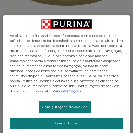
Ao clicar no botão "Aceitar todos", concorda com o uso de cookies
próprias e de terceiros (ou tecnologias semelhantes), as quais ajudam
a melhorar a sua experiência geral de navegação na Web, bem como, a
medir as nossas audiências, conhecer os seus hábitos de navegação,
recolher informação útil que nos permita a nós e aos nossos
PRO PLAN Ração Húmida para gato
parceiros criar perfis e fornecer-lhe anúncios e conteúdos adaptados
aos seus interesses e hábitos de navegação, e ainda fornecer
PRO PLAN Kitten | Gatinhos 1-12 meses
funcionalidades de redes sociais (permitindo-lhe partilhar os
HEALTHY START Mousse, Rico em Frango
conteúdos disponibilizados nos nossos sites). Saiba mais sobre a
nossa Política de Cookies e defina as suas preferências clicando aqui
ou a qualquer momento clicando no link "Configurações de cookies"
Sem avaliações​
disponível no nosso site.
Mais informações
Formatos disponíveis:
85g
Configurações de cookies
Alimento completo para gatinhos, Mousse rica em
Aceitar todos
frango. Recomendado para gatas gestantes e