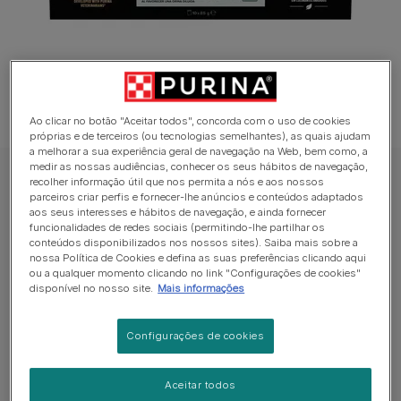
Ao clicar no botão "Aceitar todos", concorda com o uso de cookies
próprias e de terceiros (ou tecnologias semelhantes), as quais ajudam
a melhorar a sua experiência geral de navegação na Web, bem como, a
medir as nossas audiências, conhecer os seus hábitos de navegação,
PRO PLAN Ração Húmida para gato
recolher informação útil que nos permita a nós e aos nossos
parceiros criar perfis e fornecer-lhe anúncios e conteúdos adaptados
PRO PLAN Adulto ESTERILIZADO
aos seus interesses e hábitos de navegação, e ainda fornecer
funcionalidades de redes sociais (permitindo-lhe partilhar os
MANUTENÇÃO 5x com Frango em Molho e
conteúdos disponibilizados nos nossos sites). Saiba mais sobre a
5x Vaca em Molho
nossa Política de Cookies e defina as suas preferências clicando aqui
ou a qualquer momento clicando no link "Configurações de cookies"
disponível no nosso site.
Mais informações
Sem avaliações​
Configurações de cookies
Formatos disponíveis:
10x85g
PURINA® PRO PLAN® Adulto ESTERILIZADO
Aceitar todos