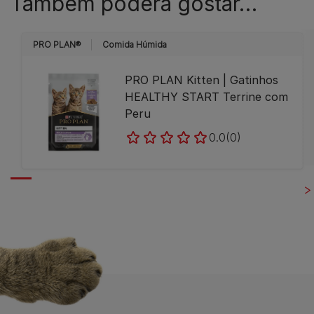
Também poderá gostar…
PRO PLAN®
Comida Húmida
PRO PLAN Kitten | Gatinhos
HEALTHY START Terrine com
Peru
0.0
(0)