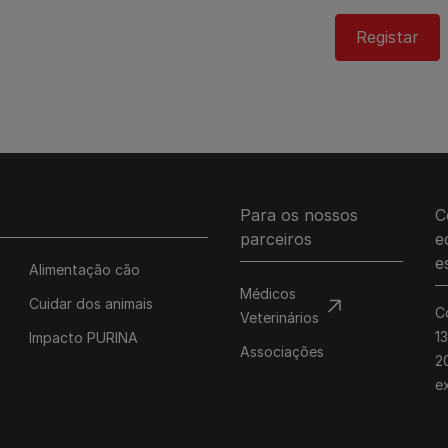
Registar
Para os nossos
C
parceiros
e
e
Alimentação cão
Médicos
Cuidar dos animais
C
Veterinários
1
Impacto PURINA
Associações
20
e