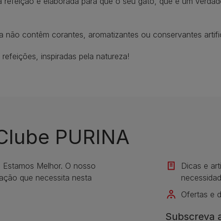
refeição é elaborada para que o seu gato, que é um verdade
a não contêm corantes, aromatizantes ou conservantes artific
efeições, inspiradas pela natureza!
 Clube PURINA
s Estamos Melhor. O nosso
Dicas e ar
mação que necessita nesta
necessidad
Ofertas e 
Subscreva a