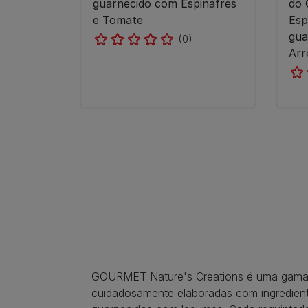
guarnecido com Espinafres
do 
e Tomate
Esp
gua
(0)
Arr
GOURMET Nature's Creations é uma gama de 
cuidadosamente elaboradas com ingrediente