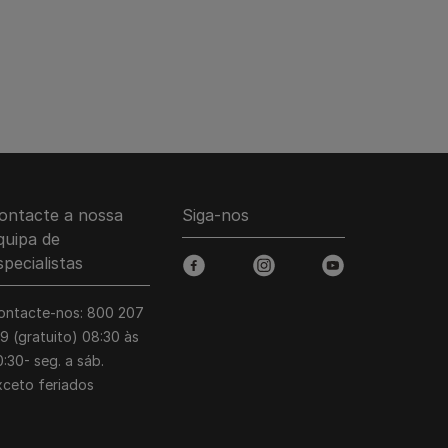
ontacte a nossa
Siga-nos
quipa de
specialistas
facebook
instagram
youtube
ontacte-nos: 800 207
39 (gratuito) 08:30 às
:30- seg. a sáb.
xceto feriados