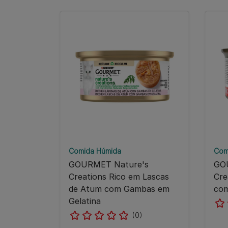
Comida Húmida
Com
GOURMET Nature's
GO
Creations Rico em Lascas
Cre
de Atum com Gambas em
com
Gelatina
(0)