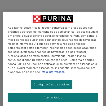
Ao clicar no botão "Aceitar todos", concorda com o uso de cookies
próprias e de terceiros (ou tecnologias semelhantes), as quais ajudam
a melhorar a sua experiência geral de navegação na Web, bem como, a
medir as nossas audiências, conhecer os seus hábitos de navegação,
recolher informação útil que nos permita a nós e aos nossos
GOURMET Nature's Creations Alimento Húmido para Gatos
parceiros criar perfis e fornecer-lhe anúncios e conteúdos adaptados
aos seus interesses e hábitos de navegação, e ainda fornecer
GOURMET Nature's Creations Multipack
funcionalidades de redes sociais (permitindo-lhe partilhar os
conteúdos disponibilizados nos nossos sites). Saiba mais sobre a
Peixe do Oceano, guarnecido com
nossa Política de Cookies e defina as suas preferências clicando aqui
Espinafres e Arroz e Atum, guarnecido com
ou a qualquer momento clicando no link "Configurações de cookies"
disponível no nosso site.
Mais informações
Tomate e Arroz
Sem avaliações​
Configurações de cookies
Formatos disponíveis:
4x85g
8x85g
Aceitar todos