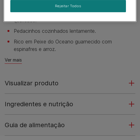
Requintadas receitas inspiradas pela natureza.
Rejeitar Todos
Ingredientes naturais selecionados de elevada
qualidade.
Pedacinhos cozinhados lentamente.
Rico em Peixe do Oceano guarnecido com
espinafres e arroz.
Ver mais
Visualizar produto
Ingredientes e nutrição
Guia de alimentação