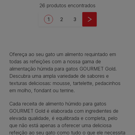
26 produtos encontrados
Pagination
Current page
Page
Page
1
2
3
Ofereça ao seu gato um alimento requintado em
todas as refeições com a nossa gama de
alimentação húmida para gatos GOURMET Gold.
Descubra uma ampla variedade de sabores e
texturas deliciosas: mousse, tartelette, pedacinhos
em molho, fondant ou terrine.
Cada receita de alimento húmido para gatos
GOURMET Gold é elaborada com ingredientes de
elevada qualidade, é equilibrada e completa, pelo
que não está apenas a oferecer uma deliciosa
refeição ao seu gato como tudo o que ele necessita