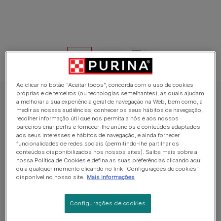
Ao clicar no botão "Aceitar todos", concorda com o uso de cookies
próprias e de terceiros (ou tecnologias semelhantes), as quais ajudam
GOURMET Gold Alimento Húmido para Gatos
a melhorar a sua experiência geral de navegação na Web, bem como, a
medir as nossas audiências, conhecer os seus hábitos de navegação,
GOURMET Gold Tartelette DUO com Atum
recolher informação útil que nos permita a nós e aos nossos
e Peixe do Oceano
parceiros criar perfis e fornecer-lhe anúncios e conteúdos adaptados
aos seus interesses e hábitos de navegação, e ainda fornecer
funcionalidades de redes sociais (permitindo-lhe partilhar os
Average:
4
(
1
vote)
conteúdos disponibilizados nos nossos sites). Saiba mais sobre a
nossa Política de Cookies e defina as suas preferências clicando aqui
ou a qualquer momento clicando no link "Configurações de cookies"
Formatos disponíveis:
85g
disponível no nosso site.
Mais informações
Alimento completo para gatos adultos.
Configurações de cookies
Tartelette, uma deliciosa gama preparada com