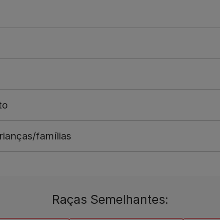
to
ianças/famílias
Raças Semelhantes: