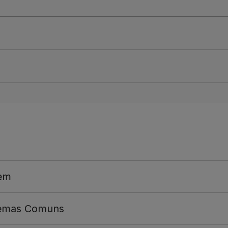
gem
lemas Comuns