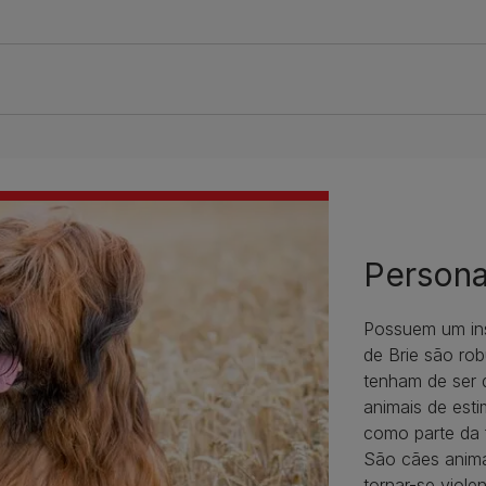
Persona
Possuem um ins
de Brie são rob
tenham de ser 
animais de est
como parte da 
São cães anim
tornar-se viol