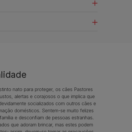
lidade
tinto nato para proteger, os cães Pastores
ustos, alertas e corajosos o que implica que
devidamente socializados com outros cães e
imação domésticos. Sentem-se muito felizes
família e desconfiam de pessoas estranhas.
ados que adoram brincar, mas estes podem
entos; assim, devem-se tomar as precauções