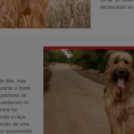
necessárias se
de Brie, mas
rante a Idade
 pastores de
 guardavam os
nina foi
endo a raça
versão de uma
foi assassinado