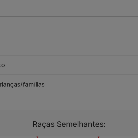
to
ianças/famílias
Raças Semelhantes: