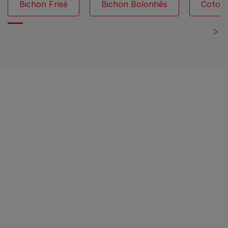
Bichon Frisé
Bichon Bolonhês
Coton 