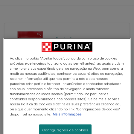
Ração Seca
PURINA ONE Medium/Maxi Active
- Rico em Frango
Ao clicar no botão "Aceitar todos", concorda com o uso de cookies
(0)
próprias e de terceiros (ou tecnologias semelhantes), as quais ajudam
a melhorar a sua experiência geral de navegação na Web, bem como, a
medir as nossas audiências, conhecer os seus hábitos de navegação,
recolher informação útil que nos permita a nós e aos nossos
parceiros criar perfis e fornecer-lhe anúncios e conteúdos adaptados
aos seus interesses e hábitos de navegação, e ainda fornecer
funcionalidades de redes sociais (permitindo-lhe partilhar os
conteúdos disponibilizados nos nossos sites). Saiba mais sobre a
Ração Seca
nossa Política de Cookies e defina as suas preferências clicando aqui
PURINA ONE Medium Maxi Adulto
ou a qualquer momento clicando no link "Configurações de cookies"
- Rico em Frango
disponível no nosso site.
Mais informações
(1)
Configurações de cookies