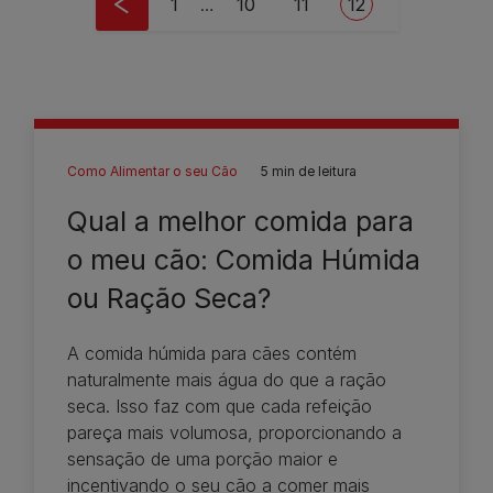
First page
Page
Page
Current page
1
…
10
11
12
Como Alimentar o seu Cão
5 min de leitura
Qual a melhor comida para
o meu cão: Comida Húmida
ou Ração Seca?
A comida húmida para cães contém
naturalmente mais água do que a ração
seca. Isso faz com que cada refeição
pareça mais volumosa, proporcionando a
sensação de uma porção maior e
incentivando o seu cão a comer mais