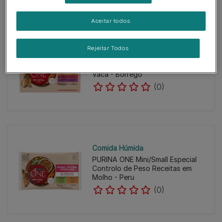
Aceitar todos
Comida Húmida
Rejeitar Todos
PURINA ONE Mini/Small Adulto
Receitas em Molho - Frango -
Vaca - Borrego
(0)
Comida Húmida
PURINA ONE Mini/Small Especial
Controlo de Peso Receitas em
Molho - Peru
(0)