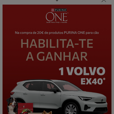
Siga-nos
facebook
instagram
youtube
Contacte a nossa equipa de especialistas
Contacte-nos: 800 207 139 (gratuito) 08:30 às 20:30- seg. a
sáb. exceto feriados
Termos e Condições
Política de Privacidade
Contacte-nos
Política de Cookies
NESTLÉ
Mapa do site