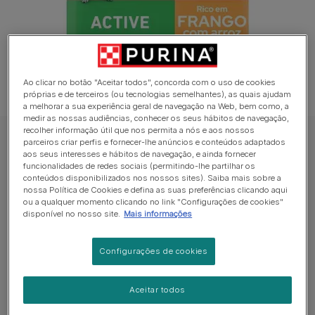
Ao clicar no botão "Aceitar todos", concorda com o uso de cookies
próprias e de terceiros (ou tecnologias semelhantes), as quais ajudam
a melhorar a sua experiência geral de navegação na Web, bem como, a
medir as nossas audiências, conhecer os seus hábitos de navegação,
recolher informação útil que nos permita a nós e aos nossos
parceiros criar perfis e fornecer-lhe anúncios e conteúdos adaptados
PURINA ONE Ração Seca para Cão
aos seus interesses e hábitos de navegação, e ainda fornecer
PURINA ONE Medium/Maxi Active - Rico
funcionalidades de redes sociais (permitindo-lhe partilhar os
conteúdos disponibilizados nos nossos sites). Saiba mais sobre a
em Frango
nossa Política de Cookies e defina as suas preferências clicando aqui
ou a qualquer momento clicando no link "Configurações de cookies"
disponível no nosso site.
Mais informações
Sem avaliações​
Configurações de cookies
Formatos disponíveis:
7kg
Frango como 1º Ingrediente.
Aceitar todos
Sem adição de corantes, sem adição de