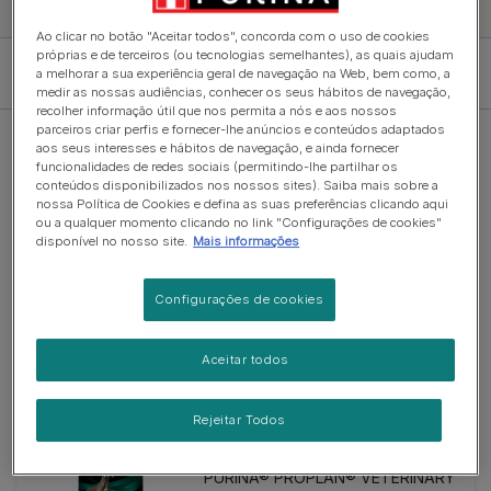
Ao clicar no botão "Aceitar todos", concorda com o uso de cookies
próprias e de terceiros (ou tecnologias semelhantes), as quais ajudam
Filtro
a melhorar a sua experiência geral de navegação na Web, bem como, a
medir as nossas audiências, conhecer os seus hábitos de navegação,
recolher informação útil que nos permita a nós e aos nossos
parceiros criar perfis e fornecer-lhe anúncios e conteúdos adaptados
aos seus interesses e hábitos de navegação, e ainda fornecer
funcionalidades de redes sociais (permitindo-lhe partilhar os
conteúdos disponibilizados nos nossos sites). Saiba mais sobre a
nossa Política de Cookies e defina as suas preferências clicando aqui
ou a qualquer momento clicando no link "Configurações de cookies"
Suplementos
disponível no nosso site.
Mais informações
PURINA® PRO PLAN® Calming
Care
Configurações de cookies
(0)
Aceitar todos
Rejeitar Todos
Ração Seca
PURINA® PROPLAN® VETERINARY