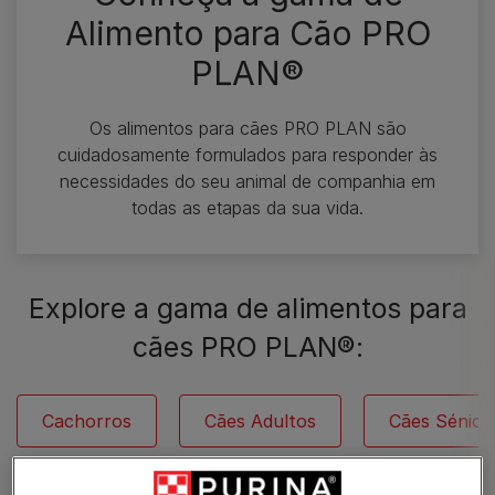
Alimento para Cão PRO
PLAN®
Os alimentos para cães PRO PLAN são
cuidadosamente formulados para responder às
necessidades do seu animal de companhia em
todas as etapas da sua vida.
Explore a gama de alimentos para
cães PRO PLAN®​:
Cachorros
Cães Adultos
Cães Sénior