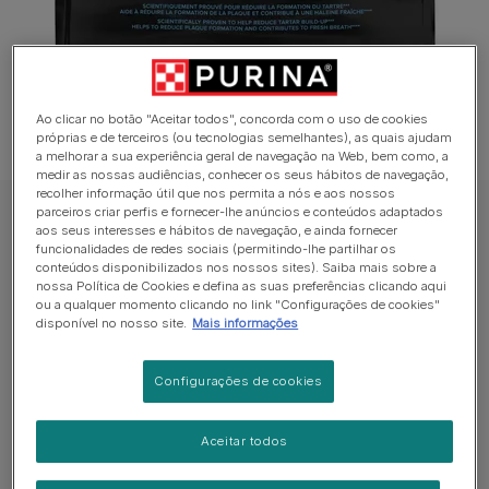
Ao clicar no botão "Aceitar todos", concorda com o uso de cookies
próprias e de terceiros (ou tecnologias semelhantes), as quais ajudam
a melhorar a sua experiência geral de navegação na Web, bem como, a
medir as nossas audiências, conhecer os seus hábitos de navegação,
recolher informação útil que nos permita a nós e aos nossos
parceiros criar perfis e fornecer-lhe anúncios e conteúdos adaptados
Snacks Dentário para Cães
aos seus interesses e hábitos de navegação, e ainda fornecer
funcionalidades de redes sociais (permitindo-lhe partilhar os
PRO PLAN Dentalcare Cão Grande
conteúdos disponibilizados nos nossos sites). Saiba mais sobre a
nossa Política de Cookies e defina as suas preferências clicando aqui
Sem avaliações​
ou a qualquer momento clicando no link "Configurações de cookies"
disponível no nosso site.
Mais informações
Formatos disponíveis:
426g
Configurações de cookies
Rotina diária de cuidados orais com um snack por
dia.
Aceitar todos
Redução da acumulação de tártaro cientificamente