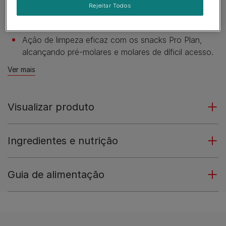
comprovada.
Rejeitar Todos
Desenvolvido por médicos veterinários especialistas.
Ação de limpeza eficaz com os snacks Pro Plan,
alcançando pré-molares e molares de díficil acesso.
Ver mais
Visualizar produto
Ingredientes e nutrição
Guia de alimentação