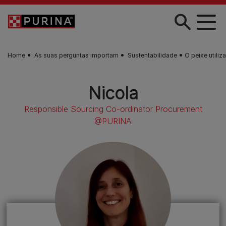
Skip to main content
Home
As suas perguntas importam
Sustentabilidade
O peixe utili
Nicola
Responsible Sourcing Co-ordinator Procurement
@PURINA