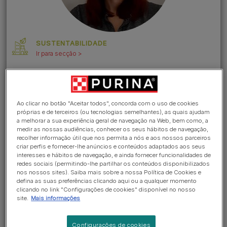
SUSTENTABILIDADE
Ir para secção >
O peixe utilizado nos vossos
produtos é sustentável? Porque
Ao clicar no botão "Aceitar todos", concorda com o uso de cookies
próprias e de terceiros (ou tecnologias semelhantes), as quais ajudam
não existe nenhuma certificação
a melhorar a sua experiência geral de navegação na Web, bem como, a
nas vossas embalagens?
medir as nossas audiências, conhecer os seus hábitos de navegação,
recolher informação útil que nos permita a nós e aos nossos parceiros
Em 2016, estabelecemos para nós
criar perfis e fornecer-lhe anúncios e conteúdos adaptados aos seus
interesses e hábitos de navegação, e ainda fornecer funcionalidades de
mesmos uma meta de 100% dos
redes sociais (permitindo-lhe partilhar os conteúdos disponibilizados
nos nossos sites). Saiba mais sobre a nossa Política de Cookies e
nossos ingredientes de peixe e
defina as suas preferências clicando aqui ou a qualquer momento
clicando no link "Configurações de cookies" disponível no nosso
marisco serem de origem
site.
Mais informações
responsável até 2020. Isso tem-
Configurações de cookies